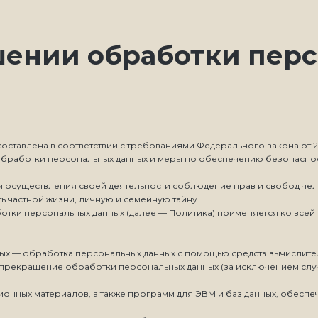
шении обработки пер
ставлена в соответствии с требованиями Федерального закона от 27
 обработки персональных данных и меры по обеспечению безопасн
ием осуществления своей деятельности соблюдение прав и свобод че
ь частной жизни, личную и семейную тайну.
ботки персональных данных (далее — Политика) применяется ко все
ных — обработка персональных данных с помощью средств вычислите
 прекращение обработки персональных данных (за исключением слу
ионных материалов, а также программ для ЭВМ и баз данных, обеспеч