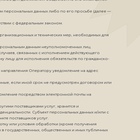
ом персональных данных либо по его просьбе (далее —
тствии с федеральным законом.
рганизационных и технических мер, необходимых для
персональным данным неуполномоченных лиц.
 случаев, связанных с исполнением действующего
ему лицу для исполнения обязательств по гражданско-
тем направления Оператору уведомление на адрес
нные, если иной срок не предусмотрен договором или
домление посредством электронной почты на
ругими поставщиками услуг, хранится и
денциальности. Субъект персональных данных и/или с
нкте поставщиков услуг.
аботку или условия обработки (кроме получения
х в государственных, общественных и иных публичных