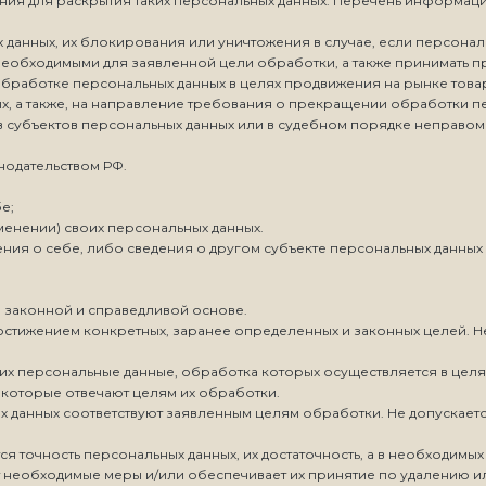
ния для раскрытия таких персональных данных. Перечень информац
х данных, их блокирования или уничтожения в случае, если персона
еобходимыми для заявленной цели обработки, а также принимать п
бработке персональных данных в целях продвижения на рынке товаро
х, а также, на направление требования о прекращении обработки п
в субъектов персональных данных или в судебном порядке неправо
нодательством РФ.
е;
енении) своих персональных данных.
ния о себе, либо сведения о другом субъекте персональных данных б
а законной и справедливой основе.
достижением конкретных, заранее определенных и законных целей. Н
щих персональные данные, обработка которых осуществляется в целя
 которые отвечают целям их обработки.
х данных соответствуют заявленным целям обработки. Не допускае
я точность персональных данных, их достаточность, а в необходимых
необходимые меры и/или обеспечивает их принятие по удалению ил