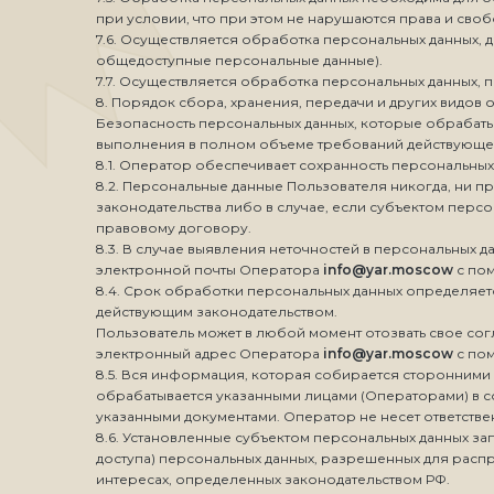
при условии, что при этом не нарушаются права и сво
7.6. Осуществляется обработка персональных данных, 
общедоступные персональные данные).
7.7. Осуществляется обработка персональных данных,
8. Порядок сбора, хранения, передачи и других видов
Безопасность персональных данных, которые обрабаты
выполнения в полном объеме требований действующего
8.1. Оператор обеспечивает сохранность персональны
8.2. Персональные данные Пользователя никогда, ни п
законодательства либо в случае, если субъектом перс
правовому договору.
8.3. В случае выявления неточностей в персональных 
электронной почты Оператора
info@yar.moscow
с пом
8.4. Срок обработки персональных данных определяет
действующим законодательством.
Пользователь может в любой момент отозвать свое со
электронный адрес Оператора
info@yar.moscow
с пом
8.5. Вся информация, которая собирается сторонними с
обрабатывается указанными лицами (Операторами) в с
указанными документами. Оператор не несет ответственн
8.6. Установленные субъектом персональных данных за
доступа) персональных данных, разрешенных для распр
интересах, определенных законодательством РФ.