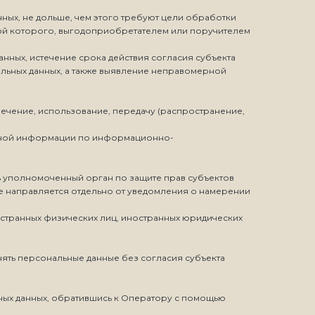
ных, не дольше, чем этого требуют цели обработки
ной которого, выгодоприобретателем или поручителем
нных, истечение срока действия согласия субъекта
льных данных, а также выявление неправомерной
влечение, использование, передачу (распространение,
енной информации по информационно-
ь уполномоченный орган по защите прав субъектов
е направляется отдельно от уведомления о намерении
ностранных физических лиц, иностранных юридических
нять персональные данные без согласия субъекта
ных данных, обратившись к Оператору с помощью