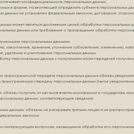
еспечивает конфиденциальность персональных данных.
анных в форме, позволяющей определить субъекта персональных дан
ных данных не установлен федеральным законом, договором, сторо
анных может являться достижение целей обработки персональных да
ональных данных или требование о прекращении обработки персона
олученными персональными данными
цию, накопление, хранение, уточнение (обновление, изменение), из
е, удаление и уничтожение персональных данных.
аботку персональных данных с получением и/или передачей получ
и по трансграничной передаче персональных данных обязан уведомит
 трансграничную передачу персональных данных (такое уведомлени
, обязан получить от органов власти иностранного государства, и
ерсональных данных, соответствующие сведения.
ным данным, обязаны не раскрывать третьим лицам и не распростра
едеральным законом.
я по интересующим вопросам, касающимся обработки его персональ