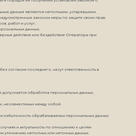
ии и порядок ее получения установлен Законом о
льные данные являются неполными, устаревшими,
редусмотренные законом меры по защите своих прав;
в, работ и услуг;
ерсональных данных;
мерные действия или бездействие Оператора при
ез согласия последнего, несут ответственность в
е допускается обработка персональных данных,
х, несовместимых между собой.
тся избыточность обрабатываемых персональных данных
 случаях и актуальность по отношению к целям
и уточнению неполных или неточных данных.