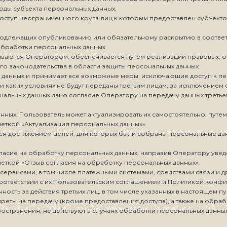
боды субъекта персональных данных.
доступ неограниченного круга лиц к которым предоставлен субъект
 подлежащих опубликованию или обязательному раскрытию в соотве
 обработки персональных данных
ваются Оператором, обеспечивается путем реализации правовых, о
 законодательства в области защиты персональных данных.
х данных и принимает все возможные меры, исключающие доступ к 
ри каких условиях не будут переданы третьим лицам, за исключением
ональных данных дано согласие Оператору на передачу данных треть
данных, Пользователь может актуализировать их самостоятельно, пу
еткой «Актуализация персональных данных».
ся достижением целей, для которых были собраны персональные да
гласие на обработку персональных данных, направив Оператору уве
еткой «Отзыв согласия на обработку персональных данных».
ервисами, в том числе платежными системами, средствами связи и д
оответствии с их Пользовательским соглашением и Политикой конфи
ость за действия третьих лиц, в том числе указанных в настоящем пу
преты на передачу (кроме предоставления доступа), а также на обр
остранения, не действуют в случаях обработки персональных данны