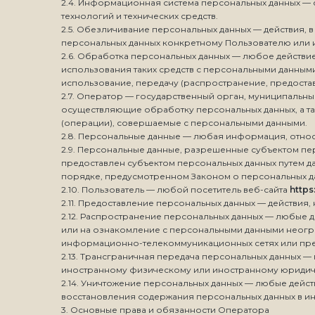
2.4. Информационная система персональных данных —
технологий и технических средств.
2.5. Обезличивание персональных данных — действия,
персональных данных конкретному Пользователю или и
2.6. Обработка персональных данных — любое действие
использования таких средств с персональными данными
использование, передачу (распространение, предостав
2.7. Оператор — государственный орган, муниципальн
осуществляющие обработку персональных данных, а т
(операции), совершаемые с персональными данными.
2.8. Персональные данные — любая информация, отн
2.9. Персональные данные, разрешенные субъектом пе
предоставлен субъектом персональных данных путем д
порядке, предусмотренном Законом о персональных д
2.10. Пользователь — любой посетитель веб-сайта
https
2.11. Предоставление персональных данных — действи
2.12. Распространение персональных данных — любые 
или на ознакомление с персональными данными неогра
информационно-телекоммуникационных сетях или пре
2.13. Трансграничная передача персональных данных —
иностранному физическому или иностранному юридич
2.14. Уничтожение персональных данных — любые дейс
восстановления содержания персональных данных в и
3. Основные права и обязанности Оператора