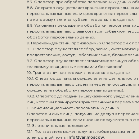
8.7. Оператор при обработке персональных данных об
8.8. Оператор осуществляет хранение персональных д
персональных данных, если срок хранения персональ
по которому является субъект персональных данных.
8.9. Условием прекращения обработки персональных д
персональных данных, отзыв согласия субъектом перс
обработки персональных данных.
9. Перечень действий, производимых Оператором с п
9.1. Оператор осуществляет сбор, запись, систематиза
предоставление, доступ), обезличивание, блокировани
9.2. Оператор осуществляет автоматизированную обр
телекоммуникационным сетям или без таковой.
10. Трансграничная передача персональных данных
10.1. Оператор до начала осуществления деятельност
персональных данных о своем намерении осуществлять
осуществлять обработку персональных данных).
10.2. Оператор до подачи вышеуказанного уведомления
лиц, которым планируется трансграничная передача п
11. Конфиденциальность персональных данных
Оператор и иные лица, получившие доступ к персональ
персональных данных, если иное не предусмотрено ф
12. Заключительные положения
12.1. Пользователь может получить любые разъяснени
электронной почты
info@yar.moscow
.