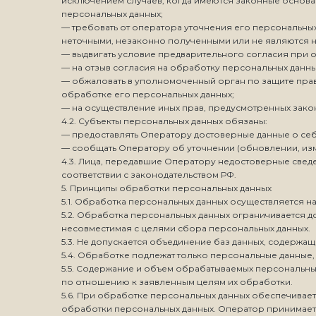
исключением случаев, когда имеются законные основа
персональных данных;
— требовать от оператора уточнения его персональны
неточными, незаконно полученными или не являются н
— выдвигать условие предварительного согласия при о
— на отзыв согласия на обработку персональных данны
— обжаловать в уполномоченный орган по защите пра
обработке его персональных данных;
— на осуществление иных прав, предусмотренных зако
4.2. Субъекты персональных данных обязаны:
— предоставлять Оператору достоверные данные о себ
— сообщать Оператору об уточнении (обновлении, изм
4.3. Лица, передавшие Оператору недостоверные сведе
соответствии с законодательством РФ.
5. Принципы обработки персональных данных
5.1. Обработка персональных данных осуществляется н
5.2. Обработка персональных данных ограничивается 
несовместимая с целями сбора персональных данных.
5.3. Не допускается объединение баз данных, содержа
5.4. Обработке подлежат только персональные данные,
5.5. Содержание и объем обрабатываемых персональны
по отношению к заявленным целям их обработки.
5.6. При обработке персональных данных обеспечиваетс
обработки персональных данных. Оператор принимает 