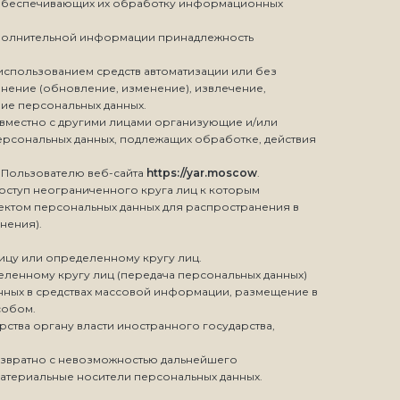
и обеспечивающих их обработку информационных
дополнительной информации принадлежность
 использованием средств автоматизации или без
чнение (обновление, изменение), извлечение,
ние персональных данных.
овместно с другими лицами организующие и/или
ерсональных данных, подлежащих обработке, действия
 Пользователю веб-сайта
https://yar.moscow
.
оступ неограниченного круга лиц к которым
ектом персональных данных для распространения в
нения).
ицу или определенному кругу лиц.
еленному кругу лиц (передача персональных данных)
нных в средствах массовой информации, размещение в
собом.
ства органу власти иностранного государства,
возвратно с невозможностью дальнейшего
атериальные носители персональных данных.