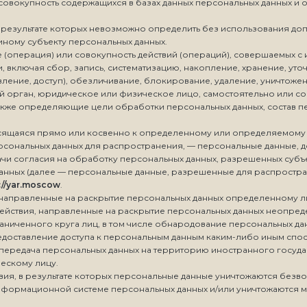
 совокупность содержащихся в базах данных персональных данных 
 в результате которых невозможно определить без использования 
ному субъекту персональных данных.
 (операция) или совокупность действий (операций), совершаемых с
, включая сбор, запись, систематизацию, накопление, хранение, уто
ление, доступ), обезличивание, блокирование, удаление, уничтоже
ый орган, юридическое или физическое лицо, самостоятельно или с
акже определяющие цели обработки персональных данных, состав п
осящаяся прямо или косвенно к определенному или определяемому
рсональных данных для распространения, — персональные данные, д
ачи согласия на обработку персональных данных, разрешенных субъ
анных (далее — персональные данные, разрешенные для распростра
://yar.moscow
.
я, направленные на раскрытие персональных данных определенному л
действия, направленные на раскрытие персональных данных неопред
ниченного круга лиц, в том числе обнародование персональных да
доставление доступа к персональным данным каким-либо иным спо
 передача персональных данных на территорию иностранного государ
ескому лицу.
твия, в результате которых персональные данные уничтожаются без
нформационной системе персональных данных и/или уничтожаются м