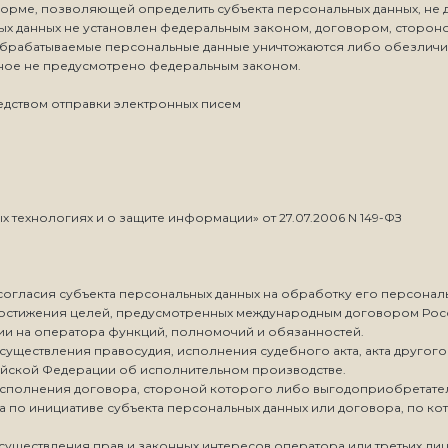
форме, позволяющей определить субъекта персональных данных, не 
ных данных не установлен федеральным законом, договором, сторо
 Обрабатываемые персональные данные уничтожаются либо обезличи
 иное не предусмотрено федеральным законом.
дством отправки электронных писем
ехнологиях и о защите информации» от 27.07.2006 N 149-ФЗ
 согласия субъекта персональных данных на обработку его персонал
 достижения целей, предусмотренных международным договором Рос
и на оператора функций, полномочий и обязанностей.
существления правосудия, исполнения судебного акта, акта другог
ийской Федерации об исполнительном производстве.
 исполнения договора, стороной которого либо выгодоприобретате
а по инициативе субъекта персональных данных или договора, по ко
осуществления прав и законных интересов оператора или третьих л