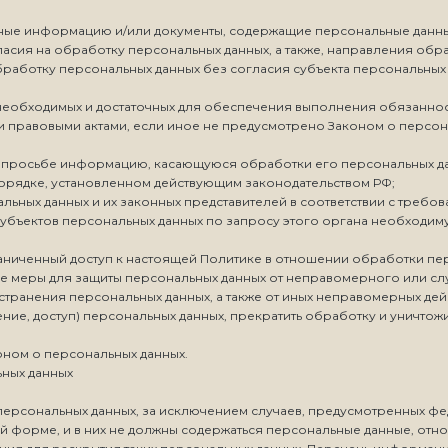
ерные информацию и/или документы, содержащие персональные данн
гласия на обработку персональных данных, а также, направления о
работку персональных данных без согласия субъекта персональных 
 необходимых и достаточных для обеспечения выполнения обязанно
ми правовыми актами, если иное не предусмотрено Законом о персо
го просьбе информацию, касающуюся обработки его персональных д
орядке, установленном действующим законодательством РФ;
льных данных и их законных представителей в соответствии с требо
убъектов персональных данных по запросу этого органа необходиму
аниченный доступ к настоящей Политике в отношении обработки пе
е меры для защиты персональных данных от неправомерного или слу
транения персональных данных, а также от иных неправомерных дей
ние, доступ) персональных данных, прекратить обработку и уничтожи
оном о персональных данных.
ьных данных
ерсональных данных, за исключением случаев, предусмотренных ф
 форме, и в них не должны содержаться персональные данные, отно